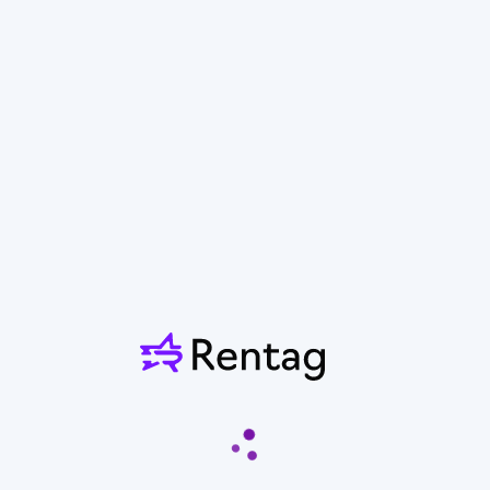
Автобус
Yutong ZK6121HQ, 2023
От 2 400 ₽/час
Коломна
Количество мест 51
Показать контакты