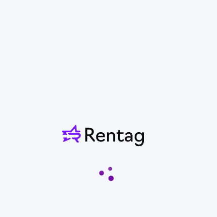
Колесный экскаватор
Hyundai 170
От 29 600 ₽
Екатеринбург
Показать контакты