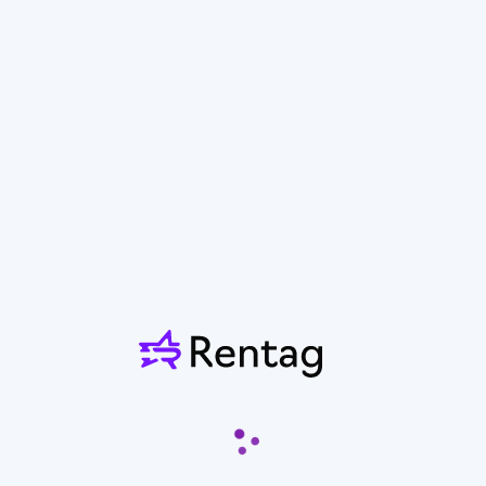
Мини-экскаватор
JCB 8035 ZTS
От 20 000 ₽/смена
Санкт-Петербург
Показать контакты